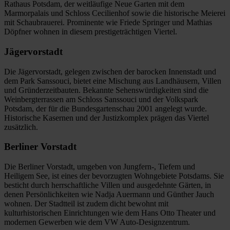
Rathaus Potsdam, der weitläufige Neue Garten mit dem
Marmorpalais und Schloss Cecilienhof sowie die historische Meierei
mit Schaubrauerei. Prominente wie Friede Springer und Mathias
Döpfner wohnen in diesem prestigeträchtigen Viertel.
Jägervorstadt
Die Jägervorstadt, gelegen zwischen der barocken Innenstadt und
dem Park Sanssouci, bietet eine Mischung aus Landhäusern, Villen
und Gründerzeitbauten. Bekannte Sehenswürdigkeiten sind die
Weinbergterrassen am Schloss Sanssouci und der Volkspark
Potsdam, der für die Bundesgartenschau 2001 angelegt wurde.
Historische Kasernen und der Justizkomplex prägen das Viertel
zusätzlich.
Berliner Vorstadt
Die Berliner Vorstadt, umgeben von Jungfern-, Tiefem und
Heiligem See, ist eines der bevorzugten Wohngebiete Potsdams. Sie
besticht durch herrschaftliche Villen und ausgedehnte Gärten, in
denen Persönlichkeiten wie Nadja Auermann und Günther Jauch
wohnen. Der Stadtteil ist zudem dicht bewohnt mit
kulturhistorischen Einrichtungen wie dem Hans Otto Theater und
modernen Gewerben wie dem VW Auto-Designzentrum.