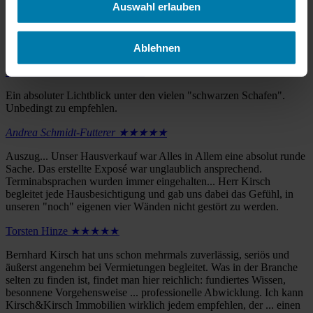
Auswahl erlauben
Auszug... Mit der Firma Kirsch & Kirsch haben wir einen
Volltreffer gelandet... Was dann geschah, war einfach hervorragend.
Hausräumung, Grundstücksaufbereitung, Interessenten finden und
Abwicklung des Verkaufs. Alles super. Danke!...
Ablehnen
Wilfried Hollaender ★★★★★
Ein absoluter Lichtblick unter den vielen "schwarzen Schafen".
Unbedingt zu empfehlen.
Andrea Schmidt-Futterer ★★★★★
Auszug... Unser Hausverkauf war Alles in Allem eine absolut runde
Sache. Das erstellte Exposé war unglaublich ansprechend.
Terminabsprachen wurden immer eingehalten... Herr Kirsch
begleitet jede Hausbesichtigung und gab uns dabei das Gefühl, in
unseren "noch" eigenen vier Wänden nicht gestört zu werden.
Torsten Hinze ★★★★★
Bernhard Kirsch hat uns schon mehrmals zuverlässig, seriös und
äußerst angenehm bei Vermietungen begleitet. Was in der Branche
selten zu finden ist, findet man hier reichlich: fundiertes Wissen,
besonnene Vorgehensweise ... professionelle Abwicklung. Ich kann
Kirsch&Kirsch Immobilien wirklich jedem empfehlen, der ... einen