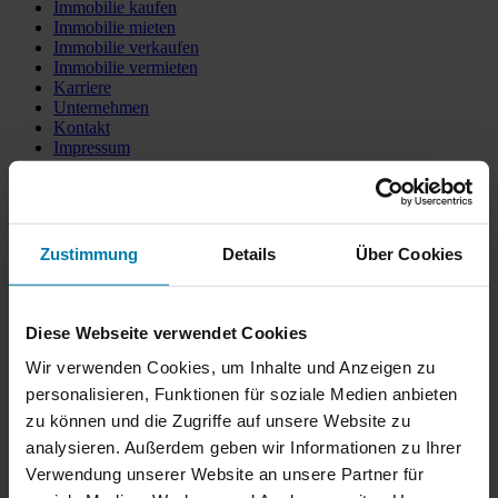
Immobilie kaufen
Immobilie mieten
Immobilie verkaufen
Immobilie vermieten
Karriere
Unternehmen
Kontakt
Impressum
Datenschutz
Sitemap
Objekte als Kapitalanlage
Das sagen unsere Kunden:
Zustimmung
Details
Über Cookies
Ich habe über Kirsch & Kirsch eine Eigentumswohnung verkauft
und könnte vom Service nicht begeisterter sein: Die Beratung war
fachkompetent, freundlich und ehrlich. Der gesamte Prozess lief
Diese Webseite verwendet Cookies
reibungslos ab, obwohl ich nicht vor Ort war und dementsprechend
alles aus der Entfernung veranlasst habe.
Wir verwenden Cookies, um Inhalte und Anzeigen zu
personalisieren, Funktionen für soziale Medien anbieten
Roman Kempt ★★★★★
zu können und die Zugriffe auf unsere Website zu
Wir haben eine sehr gute Beratung durch Herrn Kirsch erhalten,
analysieren. Außerdem geben wir Informationen zu Ihrer
professionell, freundlich, klare Darstellung der Dinge, die bei einem
Verwendung unserer Website an unsere Partner für
Hausverkauf beachtet werden müssen. Können wir sehr gerne