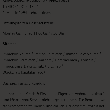
Karl-Liebknecht-Straße 10 / 14482 Potsdam
T +49 331 97 99 18 54
E-Mail.
info@kirschundkirsch.de
Öffnungszeiten Geschäftsstelle
Montag bis Freitag 11:00 bis 17:00 Uhr
Sitemap
Navigation
Immobilie kaufen
Immobilie mieten
Immobilie verkaufen
überspringen
Immobilie vermieten
Karriere
Unternehmen
Kontakt
Impressum
Datenschutz
Sitemap
Objekte als Kapitalanlage
Das sagen unsere Kunden:
Ich habe über Kirsch & Kirsch eine Eigentumswohnung verkauft
und könnte vom Service nicht begeisterter sein: Die Beratung war
fachkompetent, freundlich und ehrlich. Der gesamte Prozess lief