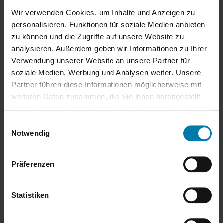
Wir verwenden Cookies, um Inhalte und Anzeigen zu
Die Remise wurde von 2008-2011 vollständig kernsaniert
personalisieren, Funktionen für soziale Medien anbieten
und liebevoll hergerichtet. Die gesamte Innenausstattung ist
zu können und die Zugriffe auf unsere Website zu
geschmackvoll ausgesucht und durchdacht
analysieren. Außerdem geben wir Informationen zu Ihrer
zusammengestellt.
Verwendung unserer Website an unsere Partner für
soziale Medien, Werbung und Analysen weiter. Unsere
Folgende Besonderheiten möchten wir noch einmal
Partner führen diese Informationen möglicherweise mit
hervorheben:
weiteren Daten zusammen, die Sie ihnen bereitgestellt
haben oder die sie im Rahmen Ihrer Nutzung der Dienste
Beleuchtete Kappendecke im Erdgeschoss.
gesammelt haben.
Einwilligungsauswahl
Einbaumöbel im Erdgeschoss: Sideboard,
Notwendig
Garderobenschrank.
Gespachtelte Wände.
Echtholzparkett auf beiden Etagen.
Präferenzen
Fußbodenheizung.
Iso-Glasfenster mit Holzrahmen.
Statistiken
Maßgefertigte Plissees in allen Fenstern und Türen.
Terrasse und Balkon