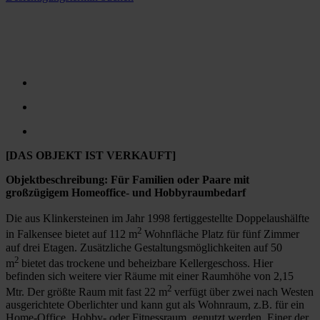
[DAS OBJEKT IST VERKAUFT]
Objektbeschreibung: Für Familien oder Paare mit
großzügigem Homeoffice- und Hobbyraumbedarf
Die aus Klinkersteinen im Jahr 1998 fertiggestellte Doppelaushälfte
2
in Falkensee bietet auf 112 m
Wohnfläche Platz für fünf Zimmer
auf drei Etagen. Zusätzliche Gestaltungsmöglichkeiten auf 50
2
m
bietet das trockene und beheizbare Kellergeschoss. Hier
befinden sich weitere vier Räume mit einer Raumhöhe von 2,15
2
Mtr. Der größte Raum mit fast 22 m
verfügt über zwei nach Westen
ausgerichtete Oberlichter und kann gut als Wohnraum, z.B. für ein
Home-Office, Hobby- oder Fitnessraum, genutzt werden. Einer der