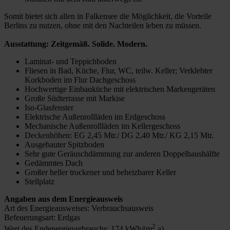
Somit bietet sich allen in Falkensee die Möglichkeit, die Vorteile
Berlins zu nutzen, ohne mit den Nachteilen leben zu müssen.
Ausstattung: Zeitgemäß. Solide. Modern.
Laminat- und Teppichboden
Fliesen in Bad, Küche, Flur, WC, teilw. Keller; Verklebter
Korkboden im Flur Dachgeschoss
Hochwertige Einbauküche mit elektrischen Markengeräten
Große Südterrasse mit Markise
Iso-Glasfenster
Elektrische Außenrollläden im Erdgeschoss
Mechanische Außenrollläden im Kellergeschoss
Deckenhöhen: EG 2,45 Mtr./ DG 2,40 Mtr./ KG 2,15 Mtr.
Ausgebauter Spitzboden
Sehr gute Geräuschdämmung zur anderen Doppelhaushälfte
Gedämmtes Dach
Großer heller trockener und beheizbarer Keller
Stellplatz
Angaben aus dem Energieausweis
Art des Energieausweises: Verbrauchsausweis
Befeuerungsart: Erdgas
2
Wert des Endenergieverbrauchs: 174 kWh/(m
.a)