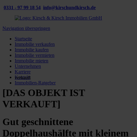
0331 - 97 99 18 54
info@kirschundkirsch.de
Navigation überspringen
Startseite
Immobilie verkaufen
Immobilie kaufen
Immobilie vermieten
Immobilie mieten
Unternehmen
Karriere
Kontakt
verkauft
Immobilien-Ratgeber
[DAS OBJEKT IST
VERKAUFT]
Gut geschnittene
Doppelhaushälfte mit kleinem