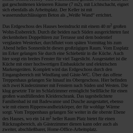
gut geschnittenen kleineren Räume (7 m2), mit Lichtschacht, eignet
sich ebenfalls als Arbeitsplatz. Der Keller ist mit
wasserundurchlässigem Beton als „Weiße Wand“ errichtet.
2
Das Erdgeschoss des Hauses beeindruckt mit einem 40 m
großen
Wohn-Essbereich. Durch die beiden nach Süden ausgerichteten fast
deckenhohen Doppeltüren zur Terrasse und dem bodentief
verglasten Westerker, durchflutet vom späten Vormittag bis zum
Abend helles Sonnenlicht diesen großzügigen Raum. Vom Essplatz
im Erker gelangen Sie durch eine Schiebetür in die Küche. Auch
hier sorgt ein breites Fenster für viel Tageslicht. Ausgestattet ist die
Küche mit einer hochwertigen Einbauküche und elektrischen
Markengeräten. Komplett wird das Erdgeschoss durch den
Eingangsbereich mit Windfang und Gäste-WC. Über das offene
Treppenhaus gelangen Sie hinauf ins Obergeschoss. Hier befinden
sich zwei Kinderzimmer mit Fenstern nach Süden und Westen. Die
klug gesetzte Tür im Schlafzimmer ermöglicht Stellfläche für einen
großen wandfüllenden Kleiderschrank. Das tagesbelichtete
Familienbad ist mit Badewanne und Dusche ausgestattet, ebenso
wie mit einem Rippenwandheizkörper, der für wohlige Wärme
sorgt. Vom Treppenhaus gelangen Sie weiter in die oberste Ebene
2
des Hauses, wo ein 14 m
heller Raum Platz bietet für einen
Rückzugsbereich, als Gästezimmer dienen kann oder auch als
zweiter, abschließbarer, Home-Office-Arbeitsplatz.