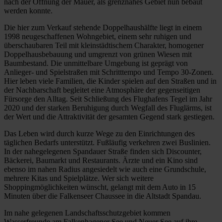
nach der Öffnung der Mauer, als grenznahes Gebiet nun bebaut
werden konnte.
Die hier zum Verkauf stehende Doppelhaushälfte liegt in einem
1998 neugeschaffenen Wohngebiet, einem sehr ruhigen und
überschaubaren Teil mit kleinstädtischem Charakter, homogener
Doppelhausbebauung und umgrenzt von grünen Wiesen mit
Baumbestand. Die unmittelbare Umgebung ist geprägt von
Anlieger- und Spielstraßen mit Schritttempo und Tempo 30-Zonen.
Hier leben viele Familien, die Kinder spielen auf den Straßen und in
der Nachbarschaft begleitet eine Atmosphäre der gegenseitigen
Fürsorge den Alltag. Seit Schließung des Flughafens Tegel im Jahr
2020 und der starken Beruhigung durch Wegfall des Fluglärms, ist
der Wert und die Attraktivität der gesamten Gegend stark gestiegen.
Das Leben wird durch kurze Wege zu den Einrichtungen des
täglichen Bedarfs unterstützt. Fußläufig verkehren zwei Buslinien.
In der nahegelegenen Spandauer Straße finden sich Discounter,
Bäckerei, Baumarkt und Restaurants. Ärzte und ein Kino sind
ebenso im nahen Radius angesiedelt wie auch eine Grundschule,
mehrere Kitas und Spielplätze. Wer sich weitere
Shoppingmöglichkeiten wünscht, gelangt mit dem Auto in 15
Minuten über die Falkenseer Chaussee in die Altstadt Spandau.
Im nahe gelegenen Landschaftsschutzgebiet kommen
Wasserfreunde am Falkenhagener See und Neuer See auf ihre