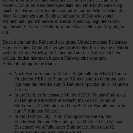
Kosten. Ein toller Abenteuerspielplatz und ein Rundwanderweg
macht den Besuch für Familien attraktiv und im Winter bieten die
Seen Gelegenheit zum Schlittschuhlauf und Eishockeyspiel.
Ähnlich nah, jedoch bereits in Berlin-Spandau, liegt der Große
Spektesee. Er läd mit Kletterturm und Badestelle zum Vergnügen
ein.
Doch nicht nur die Ruhe und das grüne Umfeld machen Falkensee
zu einer echten Option bisheriger Großstädter. Für alle, die in Berlin
weiterhin ihren Arbeitsplatz haben und auf das Auto verzichten
wollen, finden hier nach kurzem Fußweg eine sehr gute
Bahnanbindung in die Stadt:
Nach Berlin-Spandau: Mit der Regionalbahn RB14 (Nauen-
Flughafen BER) ab Bahnhof Albrechtshof (8 Gehminuten)
legt man die Strecke zum S-Bahnhof Spandau in 11 Minuten
zurück.
In die Berliner Innenstadt: Mit der RB10 (Nauen-Südkreuz)
ab Bahnhof Albrechtshof erreicht man den S-Bahnhof
Südkreuz in 25 Minuten und den Berliner Hauptbahnhof in
nur 17 Minuten Fahrzeit.
In die Berliner City - zum Zoologischen Garten, der
Friedrichstraße und Alexanderplatz: Mit der RE2 (Wismar-
Bestensee) vom Falkenseer Bahnhof, zu dem man 12
Minuten mit dem Rad unterwegs ist.