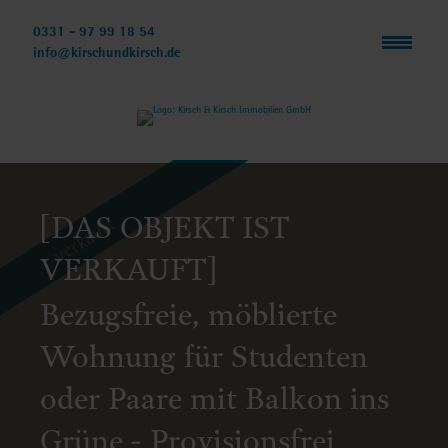
Navigation
überspringen
0331 - 97 99 18 54
info@kirschundkirsch.de
[DAS OBJEKT IST
verkauft
VERKAUFT]
Bezugsfreie, möblierte
Wohnung für Studenten
oder Paare mit Balkon ins
Grüne - Provisionsfrei