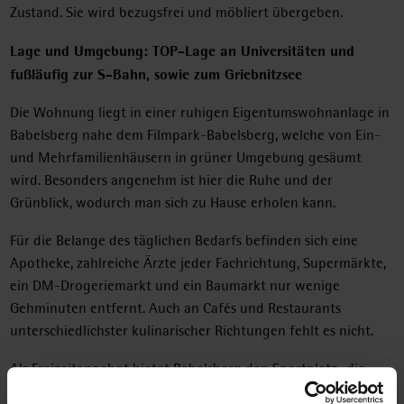
Zustand. Sie wird bezugsfrei und möbliert übergeben.
Lage und Umgebung: TOP-Lage an Universitäten und
fußläufig zur S-Bahn, sowie zum Griebnitzsee
Die Wohnung liegt in einer ruhigen Eigentumswohnanlage in
Babelsberg nahe dem Filmpark-Babelsberg, welche von Ein-
und Mehrfamilienhäusern in grüner Umgebung gesäumt
wird. Besonders angenehm ist hier die Ruhe und der
Grünblick, wodurch man sich zu Hause erholen kann.
Für die Belange des täglichen Bedarfs befinden sich eine
Apotheke, zahlreiche Ärzte jeder Fachrichtung, Supermärkte,
ein DM-Drogeriemarkt und ein Baumarkt nur wenige
Gehminuten entfernt. Auch an Cafés und Restaurants
unterschiedlichster kulinarischer Richtungen fehlt es nicht.
Als Freizeitangebot bietet Babelsberg den Sportplatz „die
Sandscholle“ und das Kulturzentrum Lindenpark e.V..