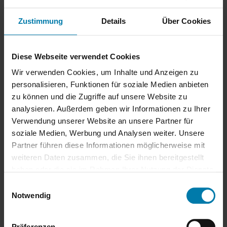
Ebenfalls ist der bekannte Filmpark Babelsberg nur vier
Fahrradminuten entfernt.
Zustimmung
Details
Über Cookies
Der Uni-Campus Griebnitzsee, die Filmuniversität Babelsberg,
drei Grundschulen und zwei weiterführende Schulen, sowie
Diese Webseite verwendet Cookies
zahlreiche Kitas befinden sich ebenfalls in der Nähe.
Wir verwenden Cookies, um Inhalte und Anzeigen zu
personalisieren, Funktionen für soziale Medien anbieten
Den S-Bahnhof Griebnitzsee erreichen Sie innerhalb weniger
zu können und die Zugriffe auf unsere Website zu
Minuten mit dem Fahrrad oder zu Fuß. Auch der Bahnhof
analysieren. Außerdem geben wir Informationen zu Ihrer
„Medienstadt Babelsberg“ ist in 6 Minuten mit dem Fahrrad
Verwendung unserer Website an unsere Partner für
zu erreichen oder mit einer der Buslinien auf der
soziale Medien, Werbung und Analysen weiter. Unsere
Großbeerenstraße. Vom Bahnhof gelangt man mit dem RE7
Partner führen diese Informationen möglicherweise mit
ins Potsdamer Stadtzentrum und nach Berlin. Hier werden die
weiteren Daten zusammen, die Sie ihnen bereitgestellt
Bahnhöfe Charlottenburg, Zoo, Hauptbahnhof und
haben oder die sie im Rahmen Ihrer Nutzung der Dienste
Ostbahnhof erreicht.
gesammelt haben.
Einwilligungsauswahl
Ausstattung: Voll möblierte Wohnung mit gepflegter
Notwendig
Komplettausstattung zum sofort Einziehen
Präferenzen