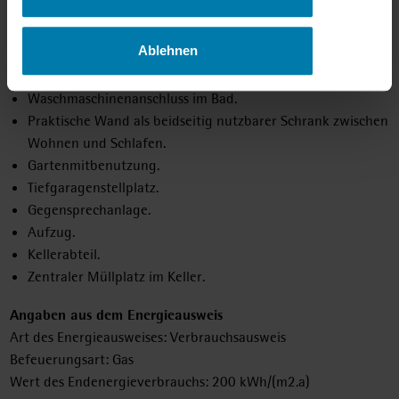
Küche mit Fliesenspiegel.
Bad türhoch gefliest.
Ablehnen
Fenster mit 2-Scheiben-Isolierverglasung.
Einbauküche mit Backofen und Ceranfeld.
Waschmaschinenanschluss im Bad.
Praktische Wand als beidseitig nutzbarer Schrank zwischen
Wohnen und Schlafen.
Gartenmitbenutzung.
Tiefgaragenstellplatz.
Gegensprechanlage.
Aufzug.
Kellerabteil.
Zentraler Müllplatz im Keller.
Angaben aus dem Energieausweis
Art des Energieausweises: Verbrauchsausweis
Befeuerungsart: Gas
Wert des Endenergieverbrauchs: 200 kWh/(m2.a)