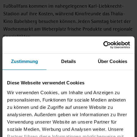
Fußballfans kommen im nahegelegenen Karl-Liebknecht-
Stadion auf ihre Kosten, während Kinofreunde das Thalia-
Kino Babelsberg besuchen können. Jeden Samstag bietet der
Wochenmarkt am Weberplatz frische Produkte und regionale
Spezialitäten.
Einkaufsmöglichkeiten wie der EDEKA-Supermarkt sowie eine
Apotheke befinden sich direkt am S-Bahnhof Babelsberg und
Zustimmung
Details
Über Cookies
sind bequem zu Fuß erreichbar. Babelsberg ist ein eigener
Kiez, der den perfekten Mix aus urbanem Leben und
Naherholung bietet.
Diese Webseite verwendet Cookies
Verkehrsanbindung:
Wir verwenden Cookies, um Inhalte und Anzeigen zu
personalisieren, Funktionen für soziale Medien anbieten
Die Lage ist hervorragend an den öffentlichen Nahverkehr
zu können und die Zugriffe auf unsere Website zu
angebunden. Der S-Bahnhof Babelsberg ist in weniger als
analysieren. Außerdem geben wir Informationen zu Ihrer
zehn Minuten zu Fuß erreichbar, was eine schnelle
Verwendung unserer Website an unsere Partner für
Verbindung nach Potsdam und Berlin ermöglicht.
soziale Medien, Werbung und Analysen weiter. Unsere
Partner führen diese Informationen möglicherweise mit