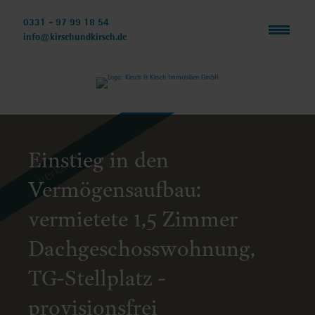
Navigation
überspringen
0331 - 97 99 18 54
info@kirschundkirsch.de
Einstieg in den
verkauft
Vermögensaufbau:
vermietete 1,5 Zimmer
Dachgeschosswohnung,
TG-Stellplatz -
provisionsfrei