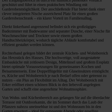
Der Eingangsbereich ist durch ein stilistisch passendes Vordach
geschützt und führt in einen praktischen Windfang mit
Garderobenmöglichkeit. Der anschließende Flur bietet dank einer
clever integrierten Nische ausreichend Platz für einen großen
Garderobenschrank – ein klarer Vorteil im Familienalltag.
Direkt linkerhand angrenzend befindet sich ein großzügiges
Badezimmer mit Badewanne und separater Dusche, einer Nische für
Waschmaschine und Trockner sowie einem großen
Handtuchheizkörper, wodurch tägliche Abläufe komfortabel und
effizient gestaltet werden können.
Rechterhand gelegen bildet der zentrale Küchen- und Wohnbereich
das Herzstück des Hauses. Die hochwertige, voll ausgestattete
Einbauküche mit zeitlosem Design, Mittelinsel und großem Essplatz
bietet optimale Voraussetzungen für gemeinsames Kochen und
Beisammensein. Eine Doppelflügeltür mit Glaseinsätzen ermöglicht
es, Küche und Wohnbereich je nach Bedarf offen oder getrennt zu
nutzen – ein Plus an Flexibilität im Alltag. Der Wohnbereich mit
Erker eröffnet einen schönen Blick in den liebevoll angelegten
Garten und schafft eine angenehme Wohnatmosphäre.
Von Wohn- und Küchenbereich aus gelangen Sie auf die überdachte
Terrasse mit Outdoorkamin, die im Sommer durch das Laub der
Pflanzen nahezu uneinsehbar ist und den Wohnraum bis in den
Garten erweitert – ideal für entspannte Abende oder gesellige