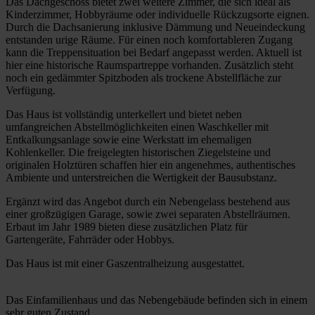
Das Dachgeschoss bietet zwei weitere Zimmer, die sich ideal als
Kinderzimmer, Hobbyräume oder individuelle Rückzugsorte eignen.
Durch die Dachsanierung inklusive Dämmung und Neueindeckung
entstanden urige Räume. Für einen noch komfortableren Zugang
kann die Treppensituation bei Bedarf angepasst werden. Aktuell ist
hier eine historische Raumspartreppe vorhanden. Zusätzlich steht
noch ein gedämmter Spitzboden als trockene Abstellfläche zur
Verfügung.
Das Haus ist vollständig unterkellert und bietet neben
umfangreichen Abstellmöglichkeiten einen Waschkeller mit
Entkalkungsanlage sowie eine Werkstatt im ehemaligen
Kohlenkeller. Die freigelegten historischen Ziegelsteine und
originalen Holztüren schaffen hier ein angenehmes, authentisches
Ambiente und unterstreichen die Wertigkeit der Bausubstanz.
Ergänzt wird das Angebot durch ein Nebengelass bestehend aus
einer großzügigen Garage, sowie zwei separaten Abstellräumen.
Erbaut im Jahr 1989 bieten diese zusätzlichen Platz für
Gartengeräte, Fahrräder oder Hobbys.
Das Haus ist mit einer Gaszentralheizung ausgestattet.
Das Einfamilienhaus und das Nebengebäude befinden sich in einem
sehr guten Zustand.