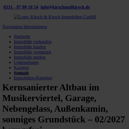
0331 - 97 99 18 54
info@kirschundkirsch.de
Navigation überspringen
Startseite
Immobilie verkaufen
Immobilie kaufen
Immobilie vermieten
Immobilie mieten
Unternehmen
Karriere
Kontakt
verkauft
Immobilien-Ratgeber
Kernsanierter Altbau im
Musikerviertel, Garage,
Nebengelass, Außenkamin,
sonniges Grundstück – 02/2027