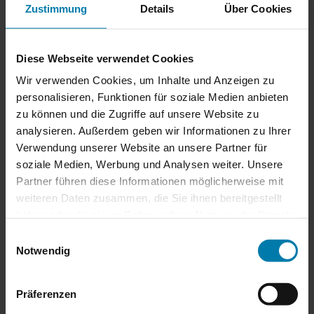
Zustimmung
Details
Über Cookies
Ausstattung: Hochwertig saniert mit weiteren Optionen
Massivbau mit Putzfassade.
Hochwertige Fliesenböden, z.T. in Holzoptik im Erdgeschoss.
Diese Webseite verwendet Cookies
Dielenböden, aufgearbeitet oder rekonstruiert im Ober- und
Dachgeschoss.
Wir verwenden Cookies, um Inhalte und Anzeigen zu
Hochwertige Fliesenböden in den Bädern und der
personalisieren, Funktionen für soziale Medien anbieten
Waschraum.
Estrichboden im Keller.
zu können und die Zugriffe auf unsere Website zu
Wände überwiegend mit Vliestapete.
analysieren. Außerdem geben wir Informationen zu Ihrer
Wände in Fluren und Treppenhaus mit Mineralputz.
Verwendung unserer Website an unsere Partner für
Kunststofffenster mit 2-Scheiben-Isolierverglasung.
Außenrollläden elektrisch und mit App steuerbar.
soziale Medien, Werbung und Analysen weiter. Unsere
Fliegenrollos an den Fenstern.
Partner führen diese Informationen möglicherweise mit
Decken mit durchgefärbten Strukturputz verputzt.
weiteren Daten zusammen, die Sie ihnen bereitgestellt
Hochwertige Einbauküche mit Mittelinsel und
Dunstabzugshaube mit Abluft nach außen.
haben oder die sie im Rahmen Ihrer Nutzung der Dienste
Küchengeräte, wie Geschirrspüler, Einbaukühlschrank,
gesammelt haben.
Einwilligungsauswahl
Mikrowelle, Cerankochfeld und Backofen inklusive.
Großer Nutzkeller mit Abstellflächen, Werkstatt und einem
Notwendig
potenziellen Waschraum.
Teilweise aufgearbeitete Originaltüren.
Fußbodenheizung im Erdgeschoss.
Präferenzen
Handtuchheizkörper in Bad und WC.
Wasserenthärtungsanlage.