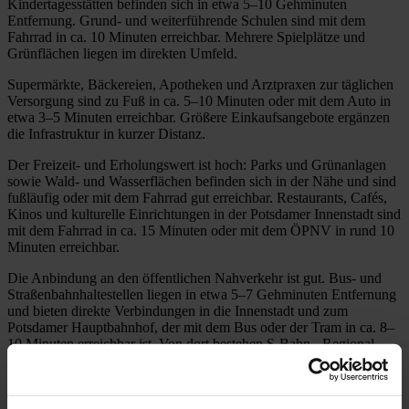
Kindertagesstätten befinden sich in etwa 5–10 Gehminuten
Entfernung. Grund- und weiterführende Schulen sind mit dem
Fahrrad in ca. 10 Minuten erreichbar. Mehrere Spielplätze und
Grünflächen liegen im direkten Umfeld.
Supermärkte, Bäckereien, Apotheken und Arztpraxen zur täglichen
Versorgung sind zu Fuß in ca. 5–10 Minuten oder mit dem Auto in
etwa 3–5 Minuten erreichbar. Größere Einkaufsangebote ergänzen
die Infrastruktur in kurzer Distanz.
Der Freizeit- und Erholungswert ist hoch: Parks und Grünanlagen
sowie Wald- und Wasserflächen befinden sich in der Nähe und sind
fußläufig oder mit dem Fahrrad gut erreichbar. Restaurants, Cafés,
Kinos und kulturelle Einrichtungen in der Potsdamer Innenstadt sind
mit dem Fahrrad in ca. 15 Minuten oder mit dem ÖPNV in rund 10
Minuten erreichbar.
Die Anbindung an den öffentlichen Nahverkehr ist gut. Bus- und
Straßenbahnhaltestellen liegen in etwa 5–7 Gehminuten Entfernung
und bieten direkte Verbindungen in die Innenstadt und zum
Potsdamer Hauptbahnhof, der mit dem Bus oder der Tram in ca. 8–
10 Minuten erreichbar ist. Von dort bestehen S-Bahn-, Regional-
und Fernverkehrsanschlüsse nach Berlin und ins Umland. Die
Autobahnanbindung Richtung Berlin und Brandenburg ist mit dem
Auto in wenigen Minuten gegeben.