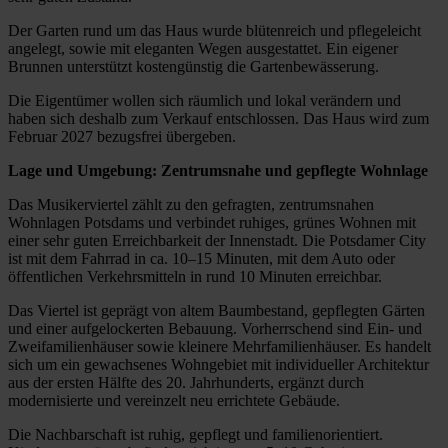
Der Garten rund um das Haus wurde blütenreich und pflegeleicht
angelegt, sowie mit eleganten Wegen ausgestattet. Ein eigener
Brunnen unterstützt kostengünstig die Gartenbewässerung.
Die Eigentümer wollen sich räumlich und lokal verändern und
haben sich deshalb zum Verkauf entschlossen. Das Haus wird zum
Februar 2027 bezugsfrei übergeben.
Lage und Umgebung: Zentrumsnahe und gepflegte Wohnlage
Das Musikerviertel zählt zu den gefragten, zentrumsnahen
Wohnlagen Potsdams und verbindet ruhiges, grünes Wohnen mit
einer sehr guten Erreichbarkeit der Innenstadt. Die Potsdamer City
ist mit dem Fahrrad in ca. 10–15 Minuten, mit dem Auto oder
öffentlichen Verkehrsmitteln in rund 10 Minuten erreichbar.
Das Viertel ist geprägt von altem Baumbestand, gepflegten Gärten
und einer aufgelockerten Bebauung. Vorherrschend sind Ein- und
Zweifamilienhäuser sowie kleinere Mehrfamilienhäuser. Es handelt
sich um ein gewachsenes Wohngebiet mit individueller Architektur
aus der ersten Hälfte des 20. Jahrhunderts, ergänzt durch
modernisierte und vereinzelt neu errichtete Gebäude.
Die Nachbarschaft ist ruhig, gepflegt und familienorientiert.