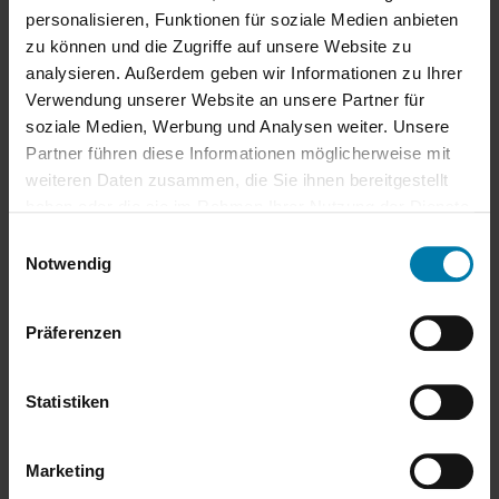
Restaurants und Cafés.
personalisieren, Funktionen für soziale Medien anbieten
zu können und die Zugriffe auf unsere Website zu
Fußballfans kommen im nahegelegenen Karl-Liebknecht-
analysieren. Außerdem geben wir Informationen zu Ihrer
Stadion auf ihre Kosten, während Kinofreunde das Thalia-
Verwendung unserer Website an unsere Partner für
Kino Babelsberg besuchen können. Jeden Samstag bietet der
soziale Medien, Werbung und Analysen weiter. Unsere
Wochenmarkt am Weberplatz frische Produkte und regionale
Partner führen diese Informationen möglicherweise mit
Spezialitäten.
weiteren Daten zusammen, die Sie ihnen bereitgestellt
haben oder die sie im Rahmen Ihrer Nutzung der Dienste
Einkaufsmöglichkeiten wie der EDEKA-Supermarkt sowie eine
gesammelt haben.
Apotheke befinden sich direkt am S-Bahnhof Babelsberg und
Einwilligungsauswahl
Notwendig
sind bequem zu Fuß erreichbar. Babelsberg ist ein eigener
Kiez, der den perfekten Mix aus urbanem Leben und
Naherholung bietet.
Präferenzen
Ausstattung: Gute Ausstattung mit historischen Details
Statistiken
Massive Bauweise.
Laminat in den Wohnräumen.
Marketing
Fliesen in Küche, Flur und Badezimmer.