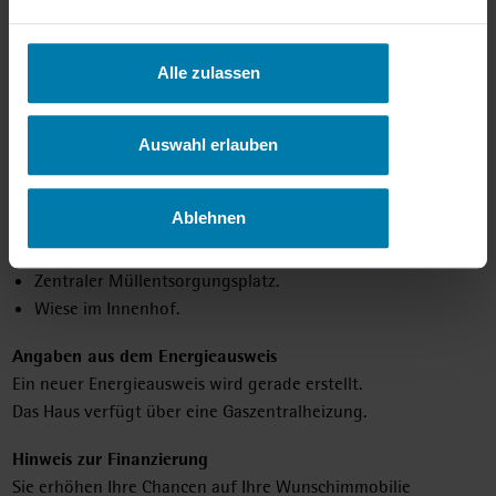
Tapete gestrichen in allen Räumen.
Fliesenspiegel in der Küche.
Bad türhoch gefliest.
Alle zulassen
Erhaltene Holztüren.
Zwei überdachte Balkone.
Fenster mit 2-Scheiben-Isolierverglasung.
Auswahl erlauben
Kellerabteil.
Gemeinschaftliche Waschküche/Fahrradkeller.
Ablehnen
Gaszentralheizung.
Gegensprechanlage.
Zentraler Müllentsorgungsplatz.
Wiese im Innenhof.
Angaben aus dem Energieausweis
Ein neuer Energieausweis wird gerade erstellt.
Das Haus verfügt über eine Gaszentralheizung.
Hinweis zur Finanzierung
Sie erhöhen Ihre Chancen auf Ihre Wunschimmobilie