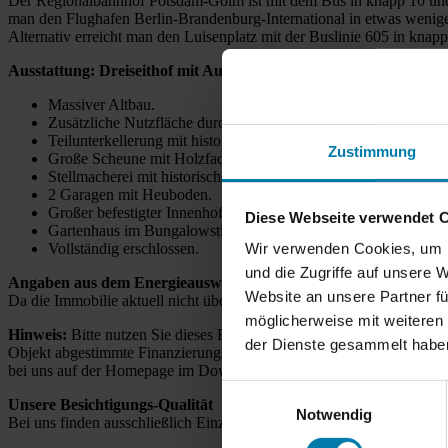
Der Regionalbahnhof Potsdam-Golm ist mit dem Bus in knapp 10 und 
man den Flughafen Berlin-Brandenburg-International in etwas wenig
Alternativ erreicht man den Luisenplatz mit der Buslinie 605 in knap
Ausstattung: Dreiseithof mit Ausbaupotential für Mehrgenerat
Massiver Altbau.
Zusätzliche Nutzfläche durch Ausbau der Abseiten möglich.
Teilunterkellerung mit historischen Einbauregalen.
Zustimmung
Große Scheune mit Holzfachwerk.
Stellmacherei mit historischen Werkzeugen.
2 Garagen mit Heuboden.
Großer befestigter Innenhof mit Solitärtanne im Zentrum.
Diese Webseite verwendet 
Gartenhaus im Bungalowstil im Garten.
Wir verwenden Cookies, um I
Vollständig erschlossen.
und die Zugriffe auf unsere 
Angaben aus dem Energieausweis
Website an unsere Partner fü
Da die Immobilie aktuell nicht über eine funktionstüchtige Heizung 
möglicherweise mit weiteren
Hinweis:
Bitte nutzen Sie dieses Exposé um mit Ihrem Finanzierungsb
der Dienste gesammelt habe
Objekt abgestimmte Finanzierungsbestätigung aus. Damit erhöhen Sie 
bei uns auf der Homepage im Downloadbereich die Kontaktdaten von
Einwilligungsauswahl
Unsere Besichtigungs-Qualität
Notwendig
Bei uns finden ausschließlich Einzelbesichtigungen, mit maximal zwei 