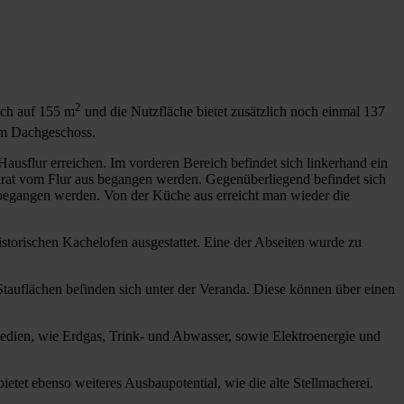
2
ich auf 155 m
und die Nutzfläche bietet zusätzlich noch einmal 137
 im Dachgeschoss.
usflur erreichen. Im vorderen Bereich befindet sich linkerhand ein
arat vom Flur aus begangen werden. Gegenüberliegend befindet sich
gangen werden. Von der Küche aus erreicht man wieder die
storischen Kachelofen ausgestattet. Eine der Abseiten wurde zu
Stauflächen befinden sich unter der Veranda. Diese können über einen
dien, wie Erdgas, Trink- und Abwasser, sowie Elektroenergie und
et ebenso weiteres Ausbaupotential, wie die alte Stellmacherei.