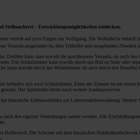
d Stellmacherei – Entwicklungsmöglichkeiten entdecken.
mer verteilt auf zwei Etagen zur Verfügung. Die Wohnfläche beläuft s
ene Veranda ausgestaltet ist, dem Teilkeller und ausgebauten Abseiten
r. Darüber kann man sowohl die geschlossene Veranda, als auch den Ha
mmer. Das Schlafzimmer kann jeweils durch das Bad en Suite oder sep
 kann sowohl durch das Wohnzimmer als auch durch den Hausflur be
er befinden sich zwei Schlafzimmer. Eines der Zimmer ist mit einem hi
 genutzt. Der Spitzboden bietet noch weitere Ausbaureserven.
r hat historische Einbauschränke zur Lebensmittelverwahrung. Weitere 
ach den eigenen Vorstellungen saniert werden. Alle Erschließungsme
utz.
Hofbereich. Die Scheune mit dem klassischen Holzbalkenfachwerk biet
.