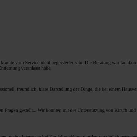
nnte vom Service nicht begeisterter sein: Die Beratung war fachkompe
Entfernung veranlasst habe.
essionell, freundlich, klare Darstellung der Dinge, die bei einem Hau
 Fragen gestellt... Wir konnten mit der Unterstützung von Kirsch und
egen, meine Interessen bei Kaufabwicklung wurden vorzüglich vertreten