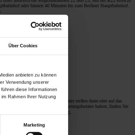
 unter anderem die Regionalbahnen 22 und 23. Mit der R22 erreicht
uptbahnhof oder binnen 40 Minuten bis zum Berliner Hauptbahnhof.
.
Über Cookies
 Medien anbieten zu können
hrer Verwendung unserer
 führen diese Informationen
ie im Rahmen Ihrer Nutzung
sprechen. Manche Finanzierungsberater stellen dann eine auf das
bringen. Sollten Sie keinen Finanzierungsberater haben, finden Sie
 es hier:
Empfehlung Baufinanzierer
Marketing