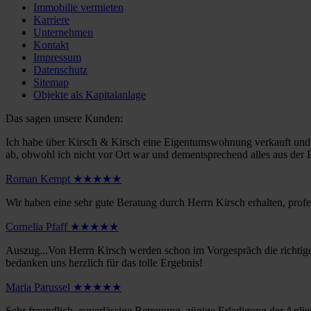
Immobilie vermieten
Karriere
Unternehmen
Kontakt
Impressum
Datenschutz
Sitemap
Objekte als Kapitalanlage
Das sagen unsere Kunden:
Ich habe über Kirsch & Kirsch eine Eigentumswohnung verkauft und kö
ab, obwohl ich nicht vor Ort war und dementsprechend alles aus der 
Roman Kempt ★★★★★
Wir haben eine sehr gute Beratung durch Herrn Kirsch erhalten, prof
Cornelia Pfaff ★★★★★
Auszug...Von Herrn Kirsch werden schon im Vorgespräch die richtigen
bedanken uns herzlich für das tolle Ergebnis!
Maria Parussel ★★★★★
Sehr freundlich, zuverlässige Betreuung, zügige Erledigung der Anli