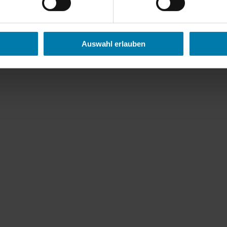
f den Angaben Dritter (insb. des Eigentümers) beruhen, übernehmen wi
ses Exposé dient Ihrer Erstinformation, als Rechtsgrundlage gilt alle
Auswahl erlauben