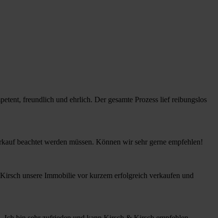
tent, freundlich und ehrlich. Der gesamte Prozess lief reibungslos
sverkauf beachtet werden müssen. Können wir sehr gerne empfehlen!
 Kirsch unsere Immobilie vor kurzem erfolgreich verkaufen und
. Ich bin sehr zufrieden und kann Kirsch & Kirsch empfehlen.