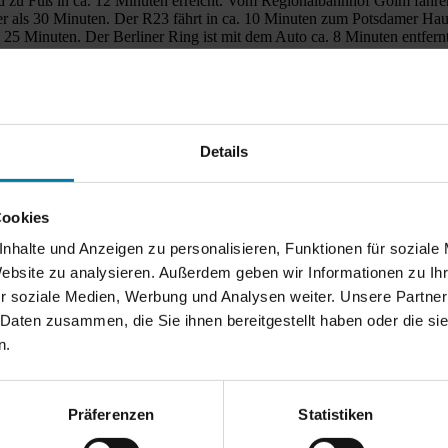
zu Fuß in ca. 12 Minuten erreicht. Vom Regionalbahnhof Golm fahren
er als 30 Minuten. Der R23 fährt in ca. 10 Minuten zum Potsdamer Ha
p 25 Minuten. Der Berliner Ring ist mit dem Auto ca. 8 Minuten entfernt
ionenwohnen oder Wohnen und Arbeiten auf einem Grundstück.
Details
Cookies
nhalte und Anzeigen zu personalisieren, Funktionen für soziale
Website zu analysieren. Außerdem geben wir Informationen zu I
r soziale Medien, Werbung und Analysen weiter. Unsere Partner
verfügt, wird kein Energieausweis gem. GEG benötigt.
 Daten zusammen, die Sie ihnen bereitgestellt haben oder die s
erater vor der Besichtigung über die Finanzierung dieses Objektes zu 
n.
Ihre Chancen. Wir bitten Sie, diese Bestätigung zur Besichtigung mitzu
 empfehlenswerten Finanzierungsberatern. Zum Downloadbereich geht
Präferenzen
Statistiken
Personen / einer Familie, statt.