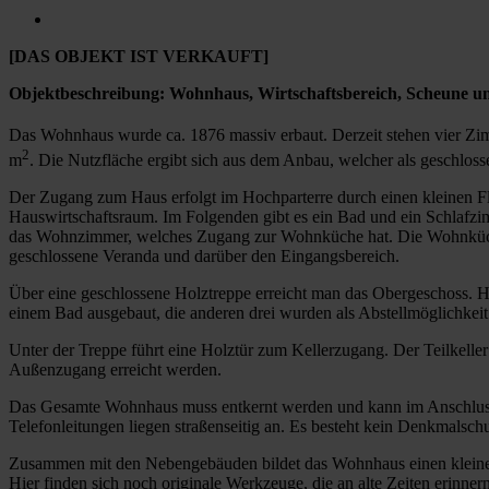
[DAS OBJEKT IST VERKAUFT]
Objektbeschreibung: Wohnhaus, Wirtschaftsbereich, Scheune un
Das Wohnhaus wurde ca. 1876 massiv erbaut. Derzeit stehen vier Zim
2
m
. Die Nutzfläche ergibt sich aus dem Anbau, welcher als geschloss
Der Zugang zum Haus erfolgt im Hochparterre durch einen kleinen Flu
Hauswirtschaftsraum. Im Folgenden gibt es ein Bad und ein Schlafzi
das Wohnzimmer, welches Zugang zur Wohnküche hat. Die Wohnküche
geschlossene Veranda und darüber den Eingangsbereich.
Über eine geschlossene Holztreppe erreicht man das Obergeschoss. Hi
einem Bad ausgebaut, die anderen drei wurden als Abstellmöglichkeit
Unter der Treppe führt eine Holztür zum Kellerzugang. Der Teilkelle
Außenzugang erreicht werden.
Das Gesamte Wohnhaus muss entkernt werden und kann im Anschluss n
Telefonleitungen liegen straßenseitig an. Es besteht kein Denkmalsch
Zusammen mit den Nebengebäuden bildet das Wohnhaus einen kleinen 
Hier finden sich noch originale Werkzeuge, die an alte Zeiten erinnern