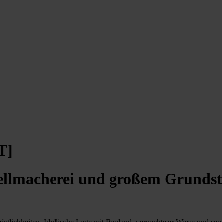
T]
tellmacherei und großem Grunds
lichkeiten. Idyllische Lage mit Bauland, verpachteter Wiese und sepa