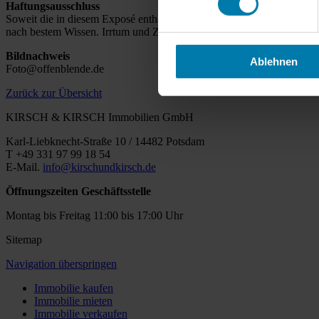
Haftungsausschluss
Soweit die in diesem Exposé enthaltenen Daten und Informationen au
nach bestem Wissen. Irrtum und Zwischenverkauf sind vorbehalten. Die
Bildnachweis
Ablehnen
Foto@offenblende.de
Zurück zur Übersicht
KIRSCH & KIRSCH Immobilien GmbH
Karl-Liebknecht-Straße 10 / 14482 Potsdam
T +49 331 97 99 18 54
E-Mail.
info@kirschundkirsch.de
Öffnungszeiten Geschäftsstelle
Montag bis Freitag 11:00 bis 17:00 Uhr
Sitemap
Navigation überspringen
Immobilie kaufen
Immobilie mieten
Immobilie verkaufen