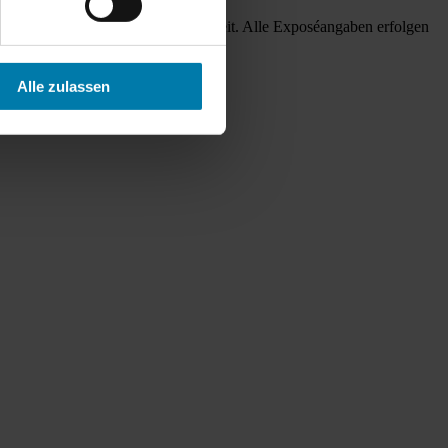
r keine Gewähr für deren Richtigkeit. Alle Exposéangaben erfolgen
in der abgeschlossene Kaufvertrag.
Alle zulassen