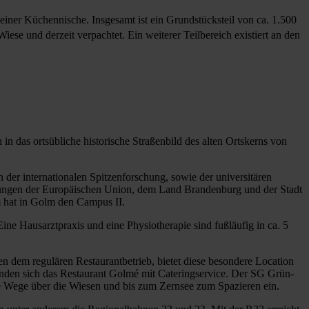
iner Küchennische. Insgesamt ist ein Grundstücksteil von ca. 1.500
ese und derzeit verpachtet. Ein weiterer Teilbereich existiert an den
in das ortsübliche historische Straßenbild des alten Ortskerns von
der internationalen Spitzenforschung, sowie der universitären
erungen der Europäischen Union, dem Land Brandenburg und der Stadt
am hat in Golm den Campus II.
ine Hausarztpraxis und eine Physiotherapie sind fußläufig in ca. 5
n dem regulären Restaurantbetrieb, bietet diese besondere Location
inden sich das Restaurant Golmé mit Cateringservice. Der SG Grün-
he Wege über die Wiesen und bis zum Zernsee zum Spazieren ein.