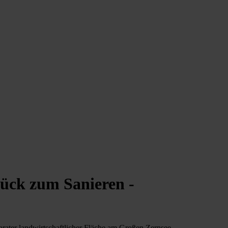
tück zum Sanieren -
rater landwirtschaftlicher Fläche am Großen Zernsee.