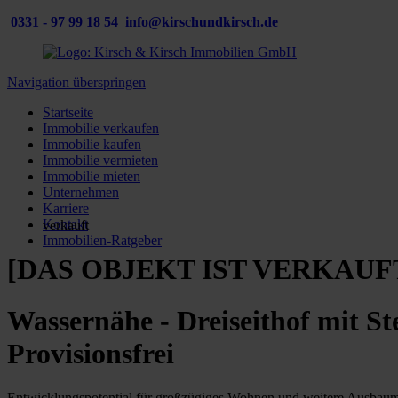
0331 - 97 99 18 54
info@kirschundkirsch.de
Navigation überspringen
Startseite
Immobilie verkaufen
Immobilie kaufen
Immobilie vermieten
Immobilie mieten
Unternehmen
Karriere
Kontakt
verkauft
Immobilien-Ratgeber
[DAS OBJEKT IST VERKAUF
Wassernähe - Dreiseithof mit S
Provisionsfrei
Entwicklungspotential für großzügiges Wohnen und weitere Ausbaumög