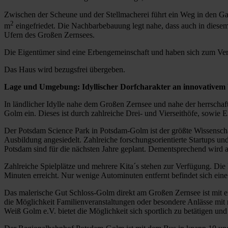
Zwischen der Scheune und der Stellmacherei führt ein Weg in den Gar
2
m
eingefriedet. Die Nachbarbebauung legt nahe, dass auch in diesem B
Ufern des Großen Zernsees.
Die Eigentümer sind eine Erbengemeinschaft und haben sich zum Verk
Das Haus wird bezugsfrei übergeben.
Lage und Umgebung: Idyllischer Dorfcharakter an innovativem 
In ländlicher Idylle nahe dem Großen Zernsee und nahe der herrschaftl
Golm ein. Dieses ist durch zahlreiche Drei- und Vierseithöfe, sowie E
Der Potsdam Science Park in Potsdam-Golm ist der größte Wissenschaf
Ausbildung angesiedelt. Zahlreiche forschungsorientierte Startups 
Potsdam sind für die nächsten Jahre geplant. Dementsprechend wird au
Zahlreiche Spielplätze und mehrere Kita´s stehen zur Verfügung. Die 
Minuten erreicht. Nur wenige Autominuten entfernt befindet sich ein
Das malerische Gut Schloss-Golm direkt am Großen Zernsee ist mit ei
die Möglichkeit Familienveranstaltungen oder besondere Anlässe mit
Weiß Golm e.V. bietet die Möglichkeit sich sportlich zu betätigen u