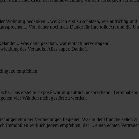
er Wohnung bedanken... weiß ich erst zu schätzen, wie aufrichtig und i
aussprechen... Von daher nochmals Danke für Ihre tolle Art und die Unt
 gelandet... Was dann geschah, war einfach hervorragend.
icklung des Verkaufs. Alles super. Danke!...
dingt zu empfehlen.
ache. Das erstellte Exposé war unglaublich ansprechend. Terminabspra
igenen vier Wänden nicht gestört zu werden.
st angenehm bei Vermietungen begleitet. Was in der Branche selten zu f
h Immobilien wirklich jedem empfehlen, der ... einen echten Vertraue