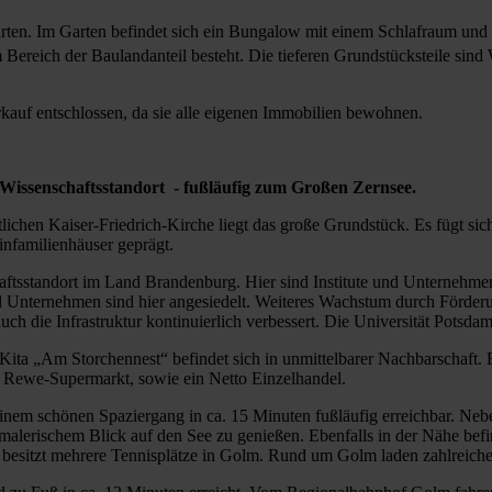
ten. Im Garten befindet sich ein Bungalow mit einem Schlafraum und e
ereich der Baulandanteil besteht. Die tieferen Grundstücksteile sind Wi
auf entschlossen, da sie alle eigenen Immobilien bewohnen.
Wissenschaftsstandort - fußläufig zum Großen Zernsee.
ichen Kaiser-Friedrich-Kirche liegt das große Grundstück. Es fügt sich 
infamilienhäuser geprägt.
tsstandort im Land Brandenburg. Hier sind Institute und Unternehmen 
und Unternehmen sind hier angesiedelt. Weiteres Wachstum durch Förd
ch die Infrastruktur kontinuierlich verbessert. Die Universität Potsd
Kita „Am Storchennest“ befindet sich in unmittelbarer Nachbarschaft. E
e Rewe-Supermarkt, sowie ein Netto Einzelhandel.
nem schönen Spaziergang in ca. 15 Minuten fußläufig erreichbar. Nebe
 malerischem Blick auf den See zu genießen. Ebenfalls in der Nähe bef
nd besitzt mehrere Tennisplätze in Golm. Rund um Golm laden zahlreic