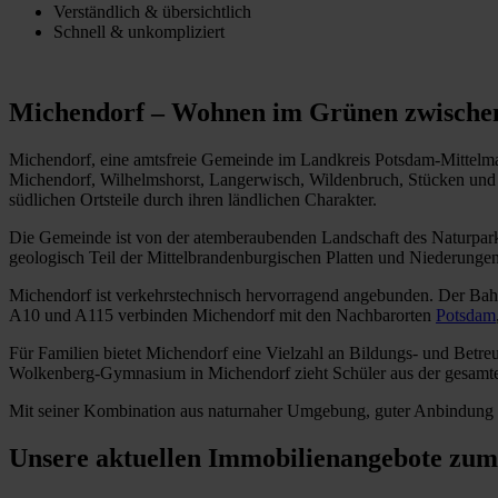
Verständlich & übersichtlich
Schnell & unkompliziert
Michendorf – Wohnen im Grünen zwischen
Michendorf, eine amtsfreie Gemeinde im Landkreis Potsdam-Mittelmar
Michendorf, Wilhelmshorst, Langerwisch, Wildenbruch, Stücken und 
südlichen Ortsteile durch ihren ländlichen Charakter.
Die Gemeinde ist von der atemberaubenden Landschaft des Naturpar
geologisch Teil der Mittelbrandenburgischen Platten und Niederung
Michendorf ist verkehrstechnisch hervorragend angebunden. Der Ba
A10 und A115 verbinden Michendorf mit den Nachbarorten
Potsdam
Für Familien bietet Michendorf eine Vielzahl an Bildungs- und Betr
Wolkenberg-Gymnasium in Michendorf zieht Schüler aus der gesamt
Mit seiner Kombination aus naturnaher Umgebung, guter Anbindung u
Unsere aktuellen Immobilienangebote zu