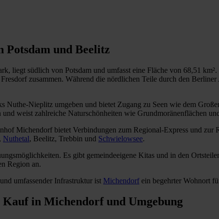
 Potsdam und Beelitz
k, liegt südlich von Potsdam und umfasst eine Fläche von 68,51 km². 
Fresdorf zusammen. Während die nördlichen Teile durch den Berliner 
ks Nuthe-Nieplitz umgeben und bietet Zugang zu Seen wie dem Großen
en und weist zahlreiche Naturschönheiten wie Grundmoränenflächen u
hnhof Michendorf bietet Verbindungen zum Regional-Express und zur 
,
Nuthetal
, Beelitz, Trebbin und
Schwielowsee
.
euungsmöglichkeiten. Es gibt gemeindeeigene Kitas und in den Ortste
en Region an.
nd umfassender Infrastruktur ist
Michendorf
ein begehrter Wohnort fü
m Kauf in Michendorf und Umgebung