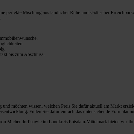
eine perfekte Mischung aus ländlicher Ruhe und städtischer Erreichbar
.
Immobilienwünsche.
öglichkeiten.
olg.
ntakt bis zum Abschluss.
und möchten wissen, welchen Preis Sie dafür aktuell am Markt erziele
isentwicklung. Füllen Sie dafür einfach das untenstehende Formular au
 von Michendorf sowie im Landkreis Potsdam-Mittelmark bieten wir Ih