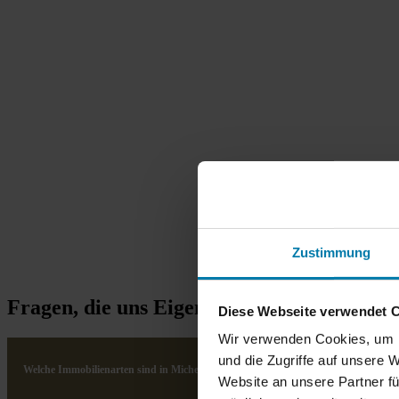
Zustimmung
Fragen, die uns Eigentümer und Käufer al
Diese Webseite verwendet 
Wir verwenden Cookies, um I
und die Zugriffe auf unsere 
Welche Immobilienarten sind in Michendorf besonders gefragt?
Website an unsere Partner fü