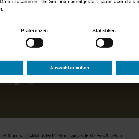
 Daten zusammen, die Sie ihnen bereitgestellt haben oder die s
roßzügige Grundstücke sehr begehrt. Die naturnahe Lage und die gute
n.
achsender Beliebtheit, da sie hohen Wohnkomfort in ländlicher Umgeb
d den umfassenden Freizeitmöglichkeiten zu profitieren.
Präferenzen
Statistiken
Auswahl erlauben
kler in Michendorf?
ei Ihnen via E-Mail oder Rückruf, ganz wie Sie es wünschen.