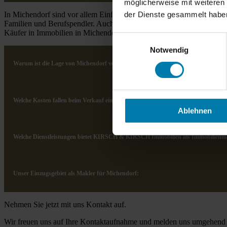
möglicherweise mit weiteren
In Michendorf sind vor allem Einfamilienhäuser, Reihenhäuser und g
der Dienste gesammelt habe
Familien und Berufspendler. Auch moderne Neubauten erfreuen sich w
Käufer in Immobilien in Michendorf, um von der ruhigen Wohnlage un
Einwilligungsauswahl
Notwendig
Warum ist die Lage von Michendorf vorteilhaft für Immobilienkäufer?
Welche Kosten fallen beim Verkauf einer Immobilie in Michendorf an?
Ablehnen
Welche Dienstleistungen bietet KIRSCH & KIRSCH Immobilien als Immobilienma
Unser Einzugsgebiet als Makler für Michendorf:
Nehmen Sie jetzt mit uns Kontakt auf.
Wir freuen uns auf Ihre Kontaktaufnahme und melden uns umgehend b