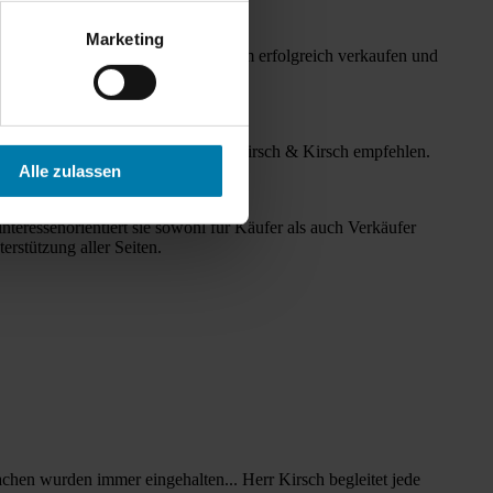
Marketing
 Kirsch unsere Immobilie vor kurzem erfolgreich verkaufen und
. Ich bin sehr zufrieden und kann Kirsch & Kirsch empfehlen.
Alle zulassen
nteressenorientiert sie sowohl für Käufer als auch Verkäufer
erstützung aller Seiten.
chen wurden immer eingehalten... Herr Kirsch begleitet jede