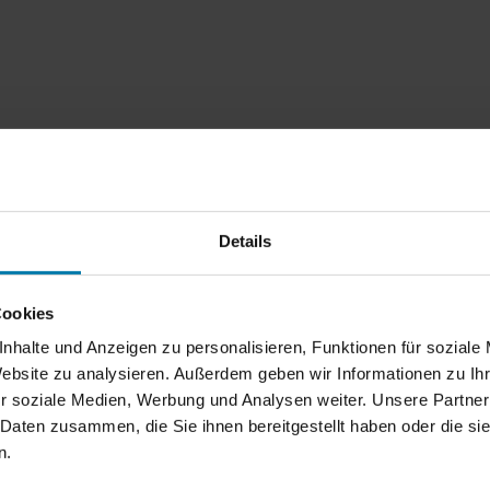
Details
Cookies
nhalte und Anzeigen zu personalisieren, Funktionen für soziale
Website zu analysieren. Außerdem geben wir Informationen zu I
nnte vom Service nicht begeisterter sein: Die Beratung war fachkompe
Entfernung veranlasst habe.
r soziale Medien, Werbung und Analysen weiter. Unsere Partner
 Daten zusammen, die Sie ihnen bereitgestellt haben oder die s
n.
essionell, freundlich, klare Darstellung der Dinge, die bei einem Hau