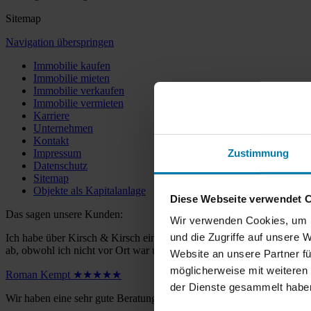
Sitemap
Navigation überspringen
Immobilie kaufen
Immobilie mieten
Immobilie verkaufen
Immobilie vermieten
Karriere
Unternehmen
Kontakt
Zustimmung
Impressum
Datenschutz
Sitemap
Objekte als Kapitalanlage
Diese Webseite verwendet 
Das sagen unsere Kunden:
Wir verwenden Cookies, um I
und die Zugriffe auf unsere 
Ich habe über Kirsch & Kirsch eine Eigentumswohnung verkauft und kö
ab, obwohl ich nicht vor Ort war und dementsprechend alles aus der 
Website an unsere Partner fü
möglicherweise mit weiteren
Roman Kempt ★★★★★
der Dienste gesammelt habe
Wir haben eine sehr gute Beratung durch Herrn Kirsch erhalten, prof