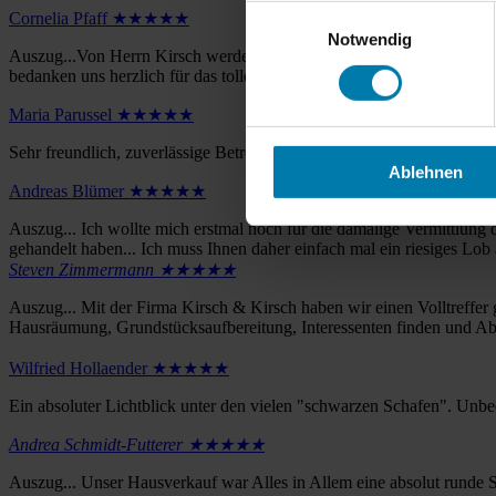
Einwilligungsauswahl
Cornelia Pfaff ★★★★★
Notwendig
Auszug...Von Herrn Kirsch werden schon im Vorgespräch die richtigen
bedanken uns herzlich für das tolle Ergebnis!
Maria Parussel ★★★★★
Sehr freundlich, zuverlässige Betreuung, zügige Erledigung der Anli
Ablehnen
Andreas Blümer ★★★★★
Auszug... Ich wollte mich erstmal noch für die damalige Vermittlung d
gehandelt haben... Ich muss Ihnen daher einfach mal ein riesiges Lob 
Steven Zimmermann ★★★★★
Auszug... Mit der Firma Kirsch & Kirsch haben wir einen Volltreffer
Hausräumung, Grundstücksaufbereitung, Interessenten finden und Abw
Wilfried Hollaender ★★★★★
Ein absoluter Lichtblick unter den vielen "schwarzen Schafen". Unbe
Andrea Schmidt-Futterer ★★★★★
Auszug... Unser Hausverkauf war Alles in Allem eine absolut runde S