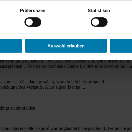
Präferenzen
Statistiken
 Fragen gestellt... Wir konnten mit der Unterstützung von Kirsch und
egen, meine Interessen bei Kaufabwicklung wurden vorzüglich vertreten
Auswahl erlauben
er Wohnung bedanken... weiß ich erst zu schätzen, wie aufrichtig und i
aussprechen... Von daher nochmals Danke für Ihre tolle Art und die Unt
 gelandet... Was dann geschah, war einfach hervorragend.
icklung des Verkaufs. Alles super. Danke!...
dingt zu empfehlen.
ache. Das erstellte Exposé war unglaublich ansprechend. Terminabspra